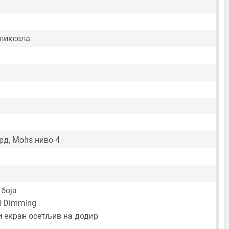
 пиксела
рд, Mohs ниво 4
 боја
 Dimming
 екран осетљив на додир