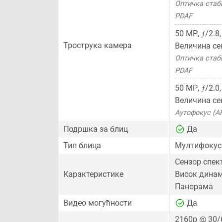
Оптичка стаби
PDAF
ƒ
50 MP
,
/2.8
Трострука камера
Величина се
Оптичка стаби
PDAF
ƒ
50 MP
,
/2.0
Величина се
Аутофокус (A
Подршка за блиц
Да
Тип блица
Мултифокус
Сензор спек
Карактеристике
Висок динам
Панорама
Видео могућности
Да
2160p @ 30/