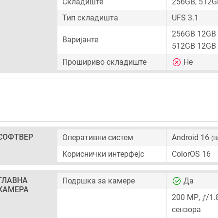
Складиште
256GB, 512G
Тип складишта
UFS 3.1
256GB 12GB
Варијанте
512GB 12GB
Прошириво складиште
Не
СОФТВЕР
Оперативни систем
Android 16
(B
Кориснички интерфејс
ColorOS 16
ГЛАВНА
Подршка за камере
Да
КАМЕРА
ƒ
200 MP
,
/1.
сензора