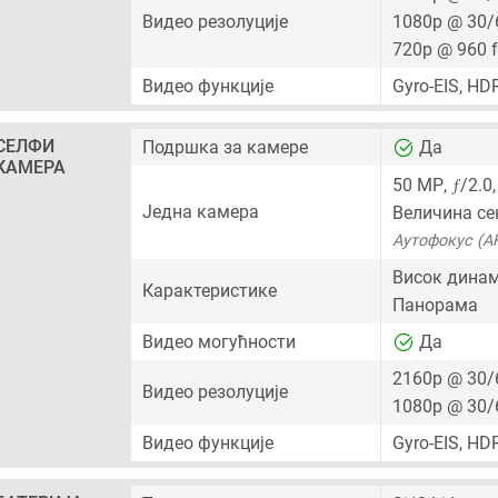
Видео резолуције
1080p @ 30/
720p @ 960 
Видео функције
Gyro-EIS, HD
СЕЛФИ
Подршка за камере
Да
КАМЕРА
ƒ
50 MP
,
/2.0
Једна камера
Величина се
Аутофокус (A
Висок динам
Карактеристике
Панорама
Видео могућности
Да
2160p @ 30/
Видео резолуције
1080p @ 30/
Видео функције
Gyro-EIS, HD