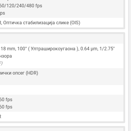
60/120/240/480 fps
fps
R, Оптичка стабилизација слике (OIS)
,
18 mm
, 100° ( Ултраширокоугаона ),
0.64 μm
,
1/2.75"
нзора
F)
ички опсег (HDR)
60 fps
60 fps
R