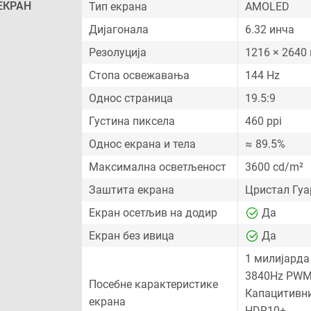
ЕКРАН
Тип екрана
AMOLED
Дијагонала
6.32 инча
Резолуција
1216 × 2640
Стопа освежавања
144 Hz
Однос страница
19.5:9
Густина пиксела
460 ppi
Однос екрана и тела
≈ 89.5%
Максимална осветљеност
3600 cd/m²
Заштита екрана
Цристал Гуа
Екран осетљив на додир
Да
Екран без ивица
Да
1 милијарда
3840Hz PWM
Посебне карактеристике
Капацитивни
екрана
HDR10+