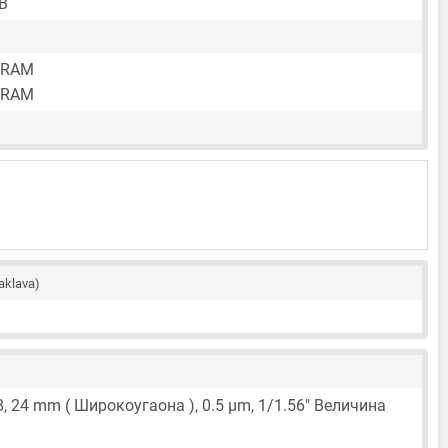
B
 RAM
 RAM
aklava)
8,
24 mm
( Широкоугаона ),
0.5 μm
,
1/1.56"
Величина