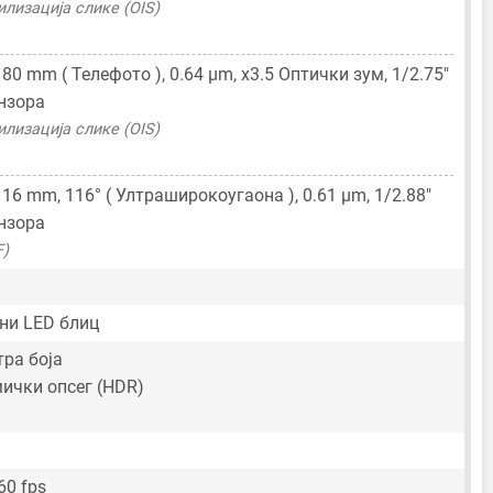
лизација слике (OIS)
,
80 mm
( Телефото ),
0.64 μm
, x3.5 Оптички зум,
1/2.75"
нзора
лизација слике (OIS)
,
16 mm
, 116° ( Ултраширокоугаона ),
0.61 μm
,
1/2.88"
нзора
F)
ни LED блиц
тра боја
ички опсег (HDR)
60 fps