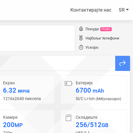
Контактирајте нас
SR
Понуде
Ново
Најбољи телефони
Ускоро
Екран
Батерија
6.32
6700
инча
mAh
1216x2640 пиксела
Si/C Li-Ion
(Међународно)
Камере
Складиште
200
256/512
MP
GB
720p
UFS 3.1