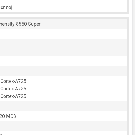
сплеј
ensity 8550 Super
 Cortex-A725
 Cortex-A725
 Cortex-A725
720 MC8