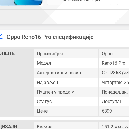
Oppo Reno16 Pro спецификације
ОПШТЕ
Произвођач
Oppo
Модел
Reno16 Pro
Алтернативни назив
CPH2863
(Ме
Најављен
Четвртак, 25
Пуштен у продају
Понедељак, 
Статус
Доступан
Цене
€899
ДИЗАЈН
Висина
151.2 мм
(5.