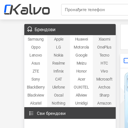
Пронађите телефон
Брендови
Samsung
Apple
Huawei
Xiaomi
Oppo
LG
Motorola
OnePlus
Lenovo
Nokia
Google
Tecno
Asus
Realme
Meizu
HTC
ZTE
Infinix
Honor
Vivo
Sony
CAT
Acer
Microsoft
BlackBerry
Ulefone
OUKITEL
Archos
Blackview
Oscal
Allview
Sharp
Alcatel
Nothing
Umidigi
Amazon
Сви брендови