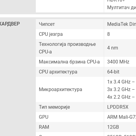
Мултитач ди
ХАРДВЕР
Чипсет
MediaTek Dim
CPU језгра
8
Технологија производње
4 nm
CPU-а
Максимална брзина CPU-а
3400 MHz
CPU архитектура
64-bit
1x 3.4 GHz –
Микроархитектура
3x 3.2 GHz –
4x 2.2 GHz –
Тип меморије
LPDDR5X
GPU
ARM Mali-G
RAM
12GB