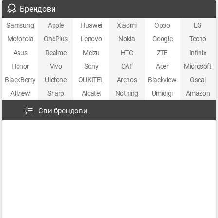
Брендови
Samsung
Apple
Huawei
Xiaomi
Oppo
LG
Motorola
OnePlus
Lenovo
Nokia
Google
Tecno
Asus
Realme
Meizu
HTC
ZTE
Infinix
Honor
Vivo
Sony
CAT
Acer
Microsoft
BlackBerry
Ulefone
OUKITEL
Archos
Blackview
Oscal
Allview
Sharp
Alcatel
Nothing
Umidigi
Amazon
Сви брендови