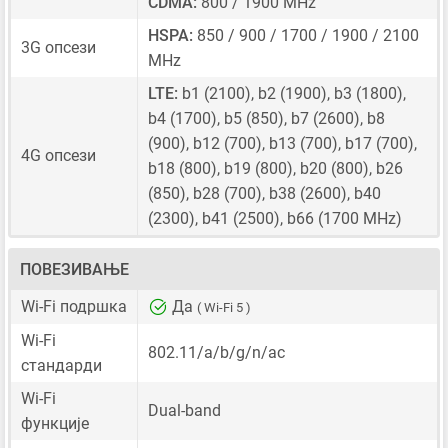
CDMA:
800 / 1900 MHz
HSPA:
850 / 900 / 1700 / 1900 / 2100
3G опсези
MHz
LTE:
b1 (2100), b2 (1900), b3 (1800),
b4 (1700), b5 (850), b7 (2600), b8
(900), b12 (700), b13 (700), b17 (700),
4G опсези
b18 (800), b19 (800), b20 (800), b26
(850), b28 (700), b38 (2600), b40
(2300), b41 (2500), b66 (1700 MHz)
ПОВЕЗИВАЊЕ
Wi-Fi подршка
Да
( Wi-Fi 5 )
Wi-Fi
802.11/a/b/g/n/ac
стандарди
Wi-Fi
Dual-band
функције