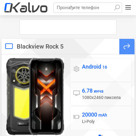
Пронађите телефон
Blackview Rock 5
Android
Оперативни систем
16
6.78
Екран
инча
1080x2460 пиксела
20000
Батерија
mAh
Li-Poly