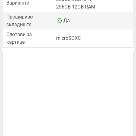
Варијанте
256GB 12GB RAM
Прошириво
Да
складиште
Слотови за
microSDXC
картице