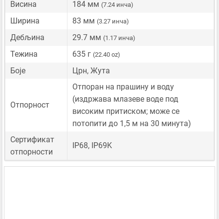
Висина
184 мм
(7.24 инча)
Ширина
83 мм
(3.27 инча)
Дебљина
29.7 мм
(1.17 инча)
Тежина
635 г
(22.40 oz)
Боје
Црн, Жута
Отпоран на прашину и воду
(издржава млазеве воде под
Отпорност
високим притиском; може се
потопити до 1,5 м на 30 минута)
Сертификат
IP68, IP69K
отпорности