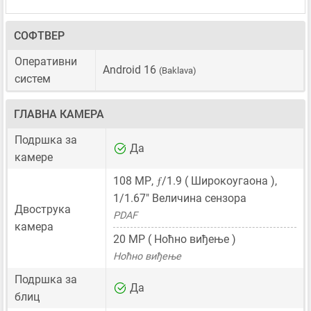
СОФТВЕР
Оперативни
Android 16
(Baklava)
систем
ГЛАВНА КАМЕРА
Подршка за
Да
камере
ƒ
108 MP
,
/1.9 ( Широкоугаона ),
1/1.67"
Величина сензора
Двострука
PDAF
камера
20 MP
( Ноћно виђење )
Ноћно виђење
Подршка за
Да
блиц