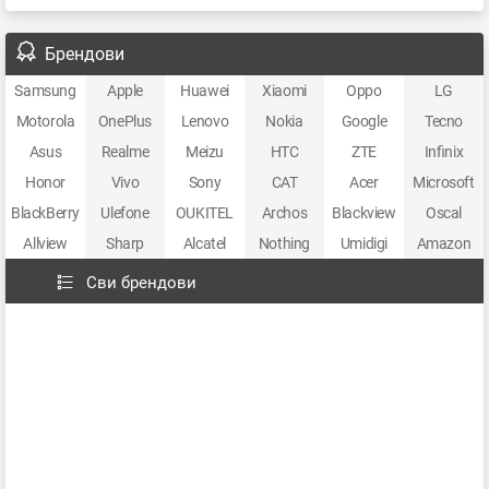
Брендови
Samsung
Apple
Huawei
Xiaomi
Oppo
LG
Motorola
OnePlus
Lenovo
Nokia
Google
Tecno
Asus
Realme
Meizu
HTC
ZTE
Infinix
Honor
Vivo
Sony
CAT
Acer
Microsoft
BlackBerry
Ulefone
OUKITEL
Archos
Blackview
Oscal
Allview
Sharp
Alcatel
Nothing
Umidigi
Amazon
Сви брендови