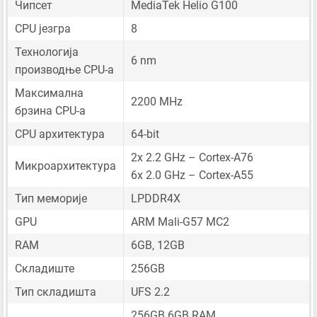
Чипсет
MediaTek Helio G100
CPU језгра
8
Технологија
6 nm
производње CPU-а
Максимална
2200 MHz
брзина CPU-а
CPU архитектура
64-bit
2x 2.2 GHz – Cortex-A76
Микроархитектура
6x 2.0 GHz – Cortex-A55
Тип меморије
LPDDR4X
GPU
ARM Mali-G57 MC2
RAM
6GB, 12GB
Складиште
256GB
Тип складишта
UFS 2.2
256GB 6GB RAM