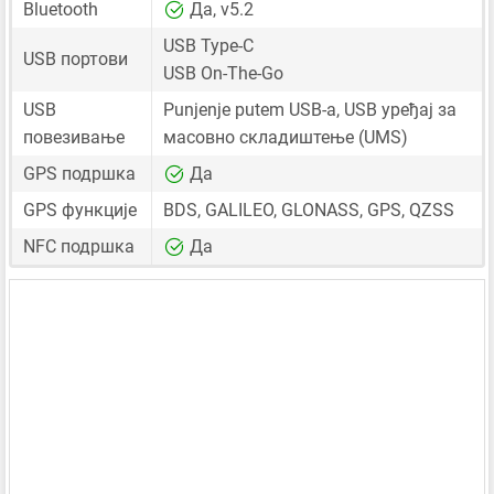
Bluetooth
Да, v5.2
USB Type-C
USB портови
USB On-The-Go
USB
Punjenje putem USB-a, USB уређај за
повезивање
масовно складиштење (UMS)
GPS подршка
Да
GPS функције
BDS, GALILEO, GLONASS, GPS, QZSS
NFC подршка
Да