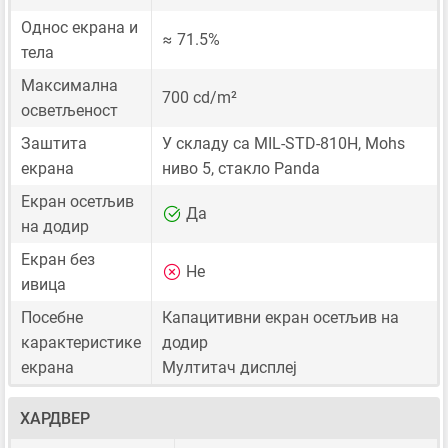
Однос екрана и
≈ 71.5%
тела
Максимална
700 cd/m²
осветљеност
Заштита
У складу са MIL-STD-810H, Mohs
екрана
ниво 5, стакло Panda
Екран осетљив
Да
на додир
Екран без
Не
ивица
Посебне
Капацитивни екран осетљив на
карактеристике
додир
екрана
Мултитач дисплеј
ХАРДВЕР