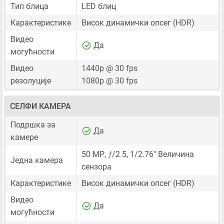
Тип блица
LED блиц
Карактеристике
Висок динамички опсег (HDR)
Видео
Да
могућности
Видео
1440p @ 30 fps
резолуције
1080p @ 30 fps
СЕЛФИ КАМЕРА
Подршка за
Да
камере
ƒ
50 MP
,
/2.5,
1/2.76"
Величина
Једна камера
сензора
Карактеристике
Висок динамички опсег (HDR)
Видео
Да
могућности