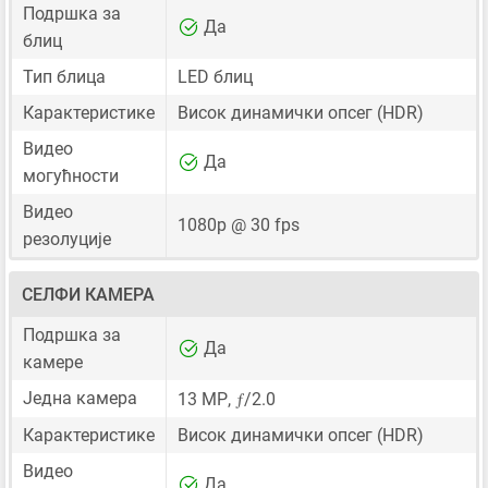
Подршка за
Да
блиц
Тип блица
LED блиц
Карактеристике
Висок динамички опсег (HDR)
Видео
Да
могућности
Видео
1080p @ 30 fps
резолуције
СЕЛФИ КАМЕРА
Подршка за
Да
камере
ƒ
Једна камера
13 MP
,
/2.0
Карактеристике
Висок динамички опсег (HDR)
Видео
Да