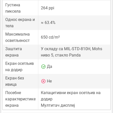
Густина
264 ppi
пиксела
Однос екрана и
≈ 63.4%
тела
Максимална
650 cd/m²
осветљеност
Заштита
У складу са MIL-STD-810H, Mohs
екрана
ниво 5, стакло Panda
Екран осетљив
Да
на додир
Екран без
Не
ивица
Посебне
Капацитивни екран осетљив на
карактеристике
додир
екрана
Мултитач дисплеј