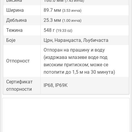
Висина
188.6 мм
(7.43 инча)
Ширина
89.7 мм
(3.53 инча)
Дебљина
25.3 мм
(1.00 инча)
Тежина
548 г
(19.33 oz)
Боје
Црн, Наранџаста, Љубичаста
Отпоран на прашину и воду
(издржава млазеве воде под
Отпорност
високим притиском; може се
потопити до 1,5 м на 30 минута)
Сертификат
IP68, IP69K
отпорности