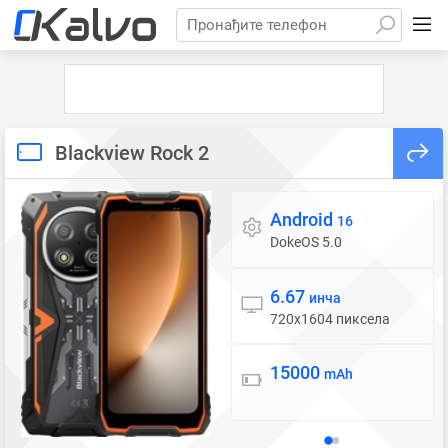
Пронађите телефон
Blackview Rock 2
Android
Оперативни систем
16
DokeOS 5.0
6.67
Екран
инча
720x1604 пиксела
15000
Батерија
mAh