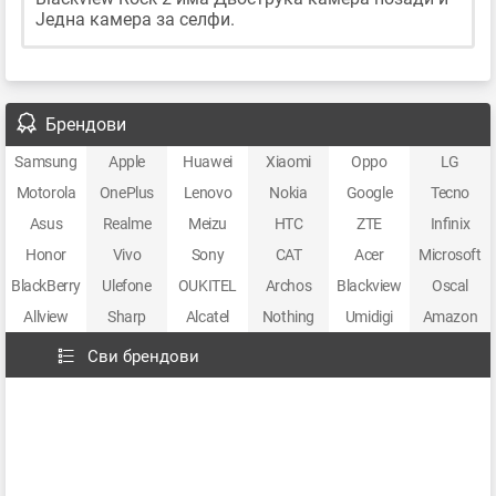
Једна камера за селфи.
Брендови
Samsung
Apple
Huawei
Xiaomi
Oppo
LG
Motorola
OnePlus
Lenovo
Nokia
Google
Tecno
Asus
Realme
Meizu
HTC
ZTE
Infinix
Honor
Vivo
Sony
CAT
Acer
Microsoft
BlackBerry
Ulefone
OUKITEL
Archos
Blackview
Oscal
Allview
Sharp
Alcatel
Nothing
Umidigi
Amazon
Сви брендови