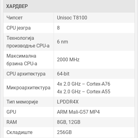
ХАРДВЕР
Чипсет
Unisoc T8100
CPU језгра
8
Технологија
6 nm
производње CPU-а
Максимална
2000 MHz
брзина CPU-а
CPU архитектура
64-bit
4x 2.0 GHz – Cortex-A76
Микроархитектура
4x 2.0 GHz – Cortex-A55
Тип меморије
LPDDR4X
GPU
ARM Mali-G57 MP4
RAM
8GB, 12GB
Складиште
256GB