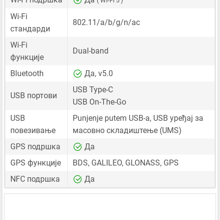
( Wi-Fi 5 )
Wi-Fi
802.11/a/b/g/n/ac
стандарди
Wi-Fi
Dual-band
функције
Bluetooth
Да, v5.0
USB Type-C
USB портови
USB On-The-Go
USB
Punjenje putem USB-a, USB уређај за
повезивање
масовно складиштење (UMS)
GPS подршка
Да
GPS функције
BDS, GALILEO, GLONASS, GPS
NFC подршка
Да