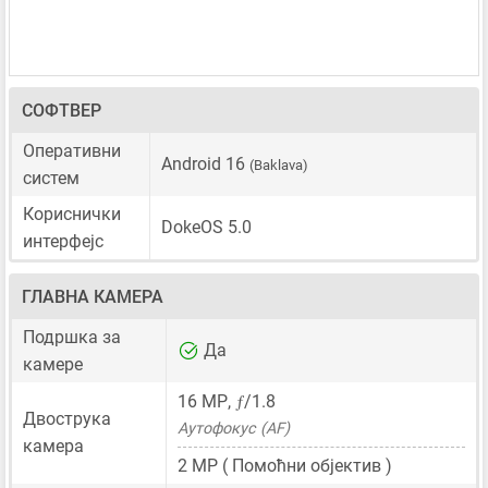
СОФТВЕР
Оперативни
Android 16
(Baklava)
систем
Кориснички
DokeOS 5.0
интерфејс
ГЛАВНА КАМЕРА
Подршка за
Да
камере
ƒ
16 MP
,
/1.8
Двострука
Аутофокус (AF)
камера
2 MP
( Помоћни објектив )