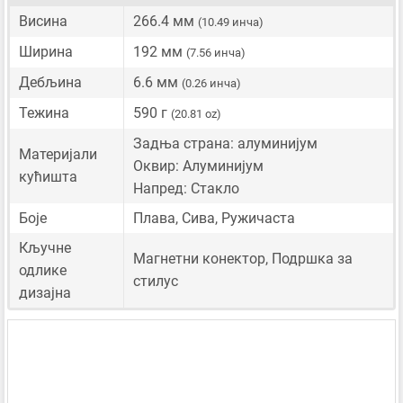
Висина
266.4 мм
(10.49 инча)
Ширина
192 мм
(7.56 инча)
Дебљина
6.6 мм
(0.26 инча)
Тежина
590 г
(20.81 oz)
Задња страна: алуминијум
Материјали
Оквир: Алуминијум
кућишта
Напред: Стакло
Боје
Плава, Сива, Ружичаста
Кључне
Магнетни конектор, Подршка за
одлике
стилус
дизајна