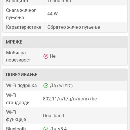
Капацитет
10000 mAh
Снага жичног
44 W
пуњења
Карактеристике
Обратно жично пуњење
МРЕЖЕ
Мобилна
Не
повезивост
ПОВЕЗИВАЊЕ
Wi-Fi подршка
Да
( Wi-Fi 7 )
Wi-Fi
802.11/a/b/g/n/ac/ax/be
стандарди
Wi-Fi
Dual-band
функције
Bluetooth
Да, v5.4