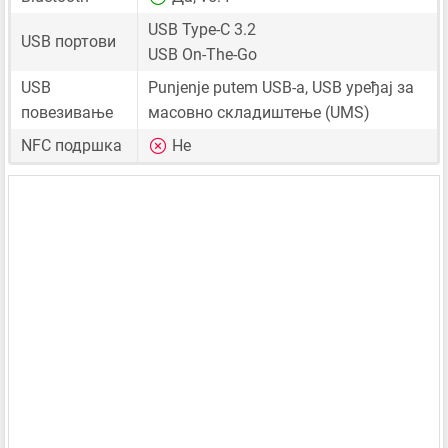
USB Type-C 3.2
USB портови
USB On-The-Go
USB
Punjenje putem USB-a, USB уређај за
повезивање
масовно складиштење (UMS)
NFC подршка
Не