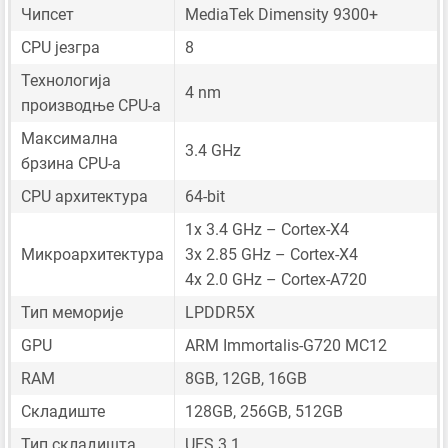
Чипсет
MediaTek Dimensity 9300+
CPU језгра
8
Технологија
4 nm
производње CPU-а
Максимална
3.4 GHz
брзина CPU-а
CPU архитектура
64-bit
1x 3.4 GHz – Cortex-X4
Микроархитектура
3x 2.85 GHz – Cortex-X4
4x 2.0 GHz – Cortex-A720
Тип меморије
LPDDR5X
GPU
ARM Immortalis-G720 MC12
RAM
8GB, 12GB, 16GB
Складиште
128GB, 256GB, 512GB
Тип складишта
UFS 3.1