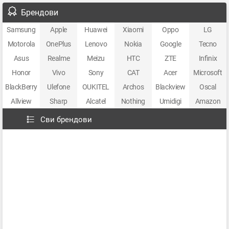
Брендови
Samsung
Apple
Huawei
Xiaomi
Oppo
LG
Motorola
OnePlus
Lenovo
Nokia
Google
Tecno
Asus
Realme
Meizu
HTC
ZTE
Infinix
Honor
Vivo
Sony
CAT
Acer
Microsoft
BlackBerry
Ulefone
OUKITEL
Archos
Blackview
Oscal
Allview
Sharp
Alcatel
Nothing
Umidigi
Amazon
Сви брендови