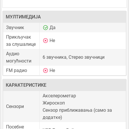
МУЛТИМЕДИЈА
Звучник
Да
Прикључак
Не
за слушалице
Аудио
6 звучника, Стерео звучници
могућности
FM радио
Не
КАРАКТЕРИСТИКЕ
Акселерометар
Жироскоп
Сензори
Сензор приближавања (само за
додатке)
Посебне