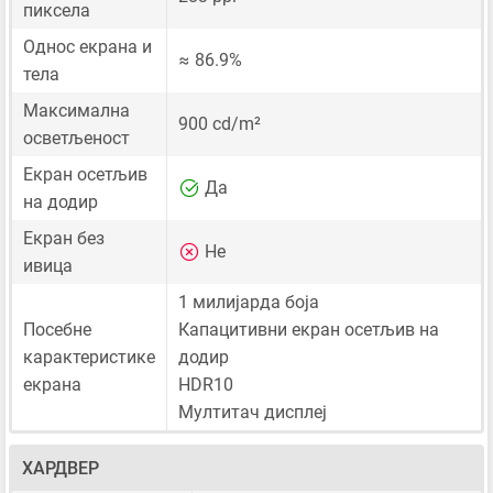
пиксела
Однос екрана и
≈ 86.9%
тела
Максимална
900 cd/m²
осветљеност
Екран осетљив
Да
на додир
Екран без
Не
ивица
1 милијарда боја
Посебне
Капацитивни екран осетљив на
карактеристике
додир
екрана
HDR10
Мултитач дисплеј
ХАРДВЕР