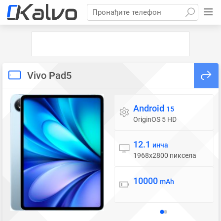
Пронађите телефон
Vivo Pad5
Android
Оперативни систем
15
OriginOS 5 HD
12.1
Екран
инча
1968x2800 пиксела
10000
Батерија
mAh