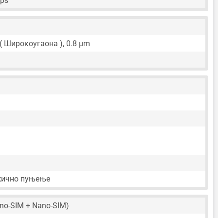
fps
 ( Широкоугаона ),
0.8 μm
жично пуњење
no-SIM + Nano-SIM)