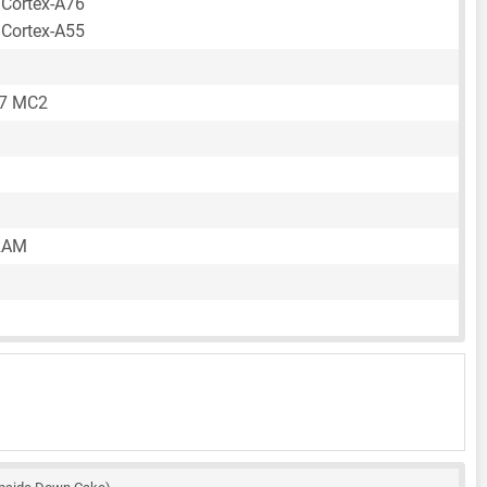
 Cortex-A76
 Cortex-A55
57 MC2
RAM