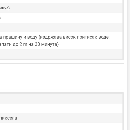
 инча)
)
а прашину и воду (издржава висок притисак воде;
апати до 2 m на 30 минута)
 пиксела