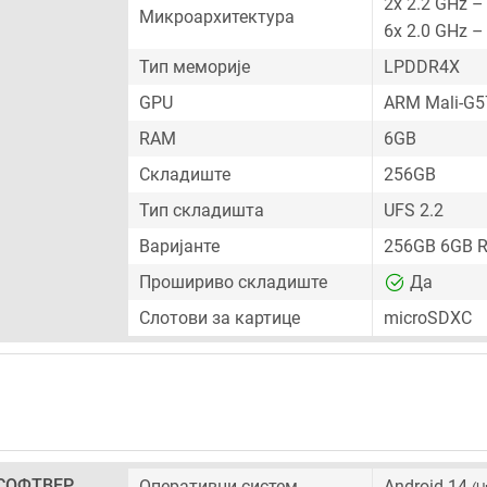
2x 2.2 GHz –
Микроархитектура
6x 2.0 GHz –
Тип меморије
LPDDR4X
GPU
ARM Mali-G
RAM
6GB
Складиште
256GB
Тип складишта
UFS 2.2
Варијанте
256GB 6GB 
Прошириво складиште
Да
Слотови за картице
microSDXC
СОФТВЕР
Оперативни систем
Android 14