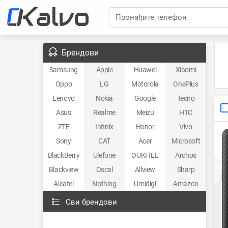
Пронађите телефон
Брендови
Samsung
Apple
Huawei
Xiaomi
Oppo
LG
Motorola
OnePlus
Lenovo
Nokia
Google
Tecno
Asus
Realme
Meizu
HTC
ZTE
Infinix
Honor
Vivo
Sony
CAT
Acer
Microsoft
BlackBerry
Ulefone
OUKITEL
Archos
Blackview
Oscal
Allview
Sharp
Alcatel
Nothing
Umidigi
Amazon
Сви брендови