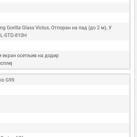
g Gorilla Glass Victus, Отпоран на пад (до 2 м), У
IL-STD-810H
 екран осетљив на додир
сплеј
io G99