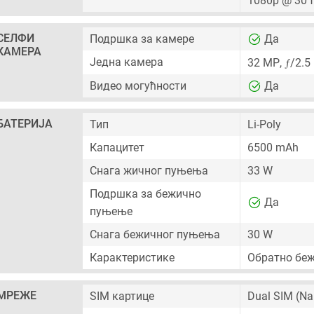
1080p @ 30 
СЕЛФИ
Подршка за камере
Да
КАМЕРА
ƒ
Једна камера
32 MP
,
/2.5
Видео могућности
Да
БАТЕРИЈА
Тип
Li-Poly
Капацитет
6500 mAh
Снага жичног пуњења
33 W
Подршка за бежично
Да
пуњење
Снага бежичног пуњења
30 W
Карактеристике
Обратно бе
МРЕЖЕ
SIM картице
Dual SIM
(Na