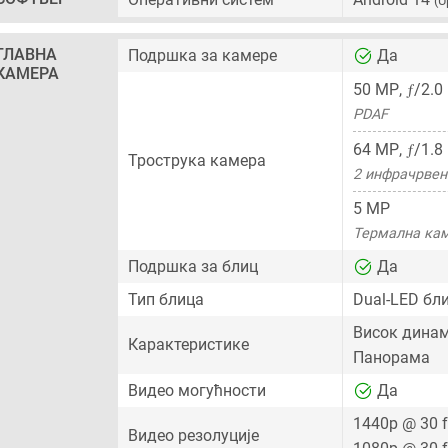
(U
ГЛАВНА
Подршка за камере
Да
КАМЕРА
ƒ
50 MP
,
/2.0
PDAF
ƒ
64 MP
,
/1.8
Трострука камера
2 инфрачрвен
5 MP
Термална ка
Подршка за блиц
Да
Тип блица
Dual-LED бл
Висок динам
Карактеристике
Панорама
Видео могућности
Да
1440p @ 30 
Видео резолуције