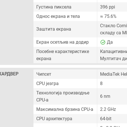
Густина пиксела
396 ppi
Однос екрана и тела
≈ 75.6%
Стакло Cornin
Заштита екрана
складу са M
Екран осетљив на додир
Да
Посебне карактеристике
Капацитивни
екрана
Мултитач ди
ХАРДВЕР
Чипсет
MediaTek Hel
CPU језгра
8
Технологија производње
6 nm
CPU-а
Максимална брзина CPU-а
2.2 GHz
CPU архитектура
64-bit