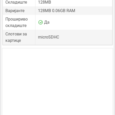
Складиште
128MB
Варијанте
128MB 0.06GB RAM
Прошириво
Да
складиште
Слотови за
microSDHC
картице