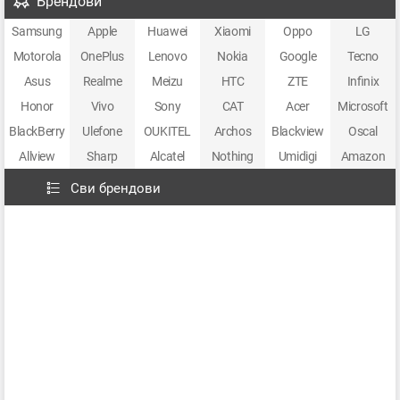
Брендови
Samsung
Apple
Huawei
Xiaomi
Oppo
LG
Motorola
OnePlus
Lenovo
Nokia
Google
Tecno
Asus
Realme
Meizu
HTC
ZTE
Infinix
Honor
Vivo
Sony
CAT
Acer
Microsoft
BlackBerry
Ulefone
OUKITEL
Archos
Blackview
Oscal
Allview
Sharp
Alcatel
Nothing
Umidigi
Amazon
Сви брендови