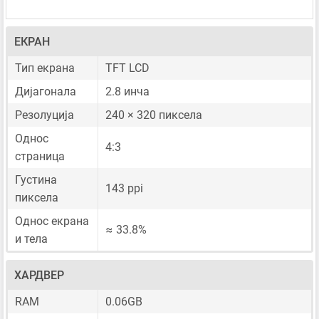
ЕКРАН
Тип екрана
TFT LCD
Дијагонала
2.8 инча
Резолуција
240 × 320 пиксела
Однос
4:3
страница
Густина
143 ppi
пиксела
Однос екрана
≈ 33.8%
и тела
ХАРДВЕР
RAM
0.06GB