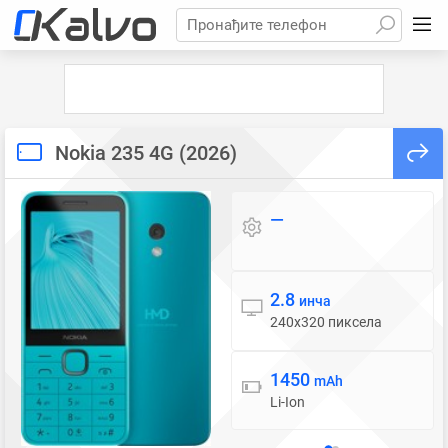
Пронађите телефон
Nokia 235 4G (2026)
—
Оперативни систем
2.8
Екран
инча
240x320 пиксела
1450
Батерија
mAh
Li-Ion