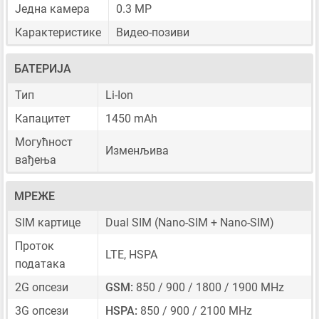
Једна камера
0.3 MP
Карактеристике
Видео-позиви
БАТЕРИЈА
Тип
Li-Ion
Капацитет
1450 mAh
Могућност
Изменљива
вађења
МРЕЖЕ
SIM картице
Dual SIM
(Nano-SIM + Nano-SIM)
Проток
LTE, HSPA
података
2G опсези
GSM:
850 / 900 / 1800 / 1900 MHz
3G опсези
HSPA:
850 / 900 / 2100 MHz