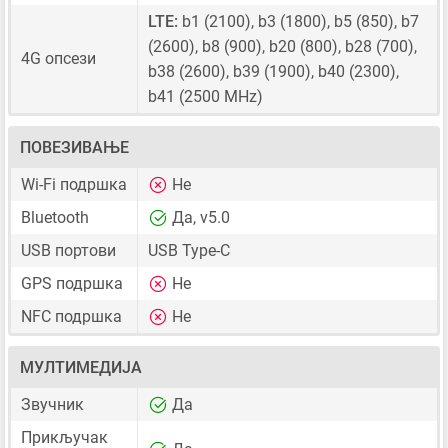
LTE:
b1 (2100), b3 (1800), b5 (850), b7
(2600), b8 (900), b20 (800), b28 (700),
4G опсези
b38 (2600), b39 (1900), b40 (2300),
b41 (2500 MHz)
ПОВЕЗИВАЊЕ
Wi-Fi подршка
Не
Bluetooth
Да, v5.0
USB портови
USB Type-C
GPS подршка
Не
NFC подршка
Не
МУЛТИМЕДИЈА
Звучник
Да
Прикључак