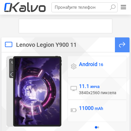
Пронађите телефон
Lenovo Legion Y900 11
Android
Оперативни систем
16
11.1
Екран
инча
3840x2560 пиксела
11000
Батерија
mAh