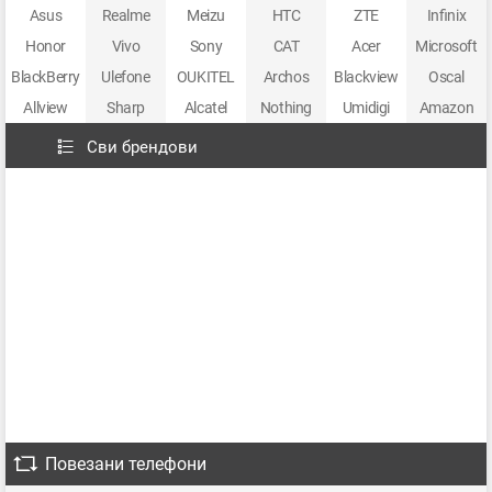
Asus
Realme
Meizu
HTC
ZTE
Infinix
Honor
Vivo
Sony
CAT
Acer
Microsoft
BlackBerry
Ulefone
OUKITEL
Archos
Blackview
Oscal
Allview
Sharp
Alcatel
Nothing
Umidigi
Amazon
Сви брендови
Повезани телефони