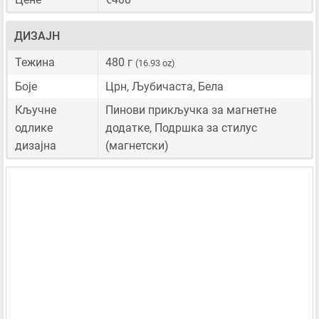
ДИЗАЈН
Тежина
480 г
(16.93 oz)
Боје
Црн, Љубичаста, Бела
Кључне
Пинови прикључка за магнетне
одлике
додатке, Подршка за стилус
дизајна
(магнетски)