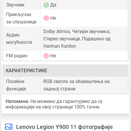
Звучник
Да
Прикључак
Не
за слушалице
Dolby Atmos, Четири звучника,
Аудио
Стерео звучници, Подешено од
могућности
Harman Kardon
FM радио
Не
КАРАКТЕРИСТИКЕ
Посебне
RGB светло за обавештења на
функције
задњој страни
Напомена:
Не можемо да гарантујемо да су
информације на овој страници 100% тачне.
Lenovo Legion Y900 11 фотографије