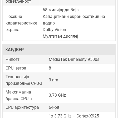
осветљеност
68 милијарди боја
Посебне
Капацитивни екран осетљив на
карактеристике
додир
екрана
Dolby Vision
Мултитач дисплеј
ХАРДВЕР
Чипсет
MediaTek Dimensity 9500s
CPU језгра
8
Технологија
3 nm
производње CPU-а
Максимална
3.73 GHz
брзина CPU-а
CPU архитектура
64-bit
1x 3.73 GHz – Cortex-X925