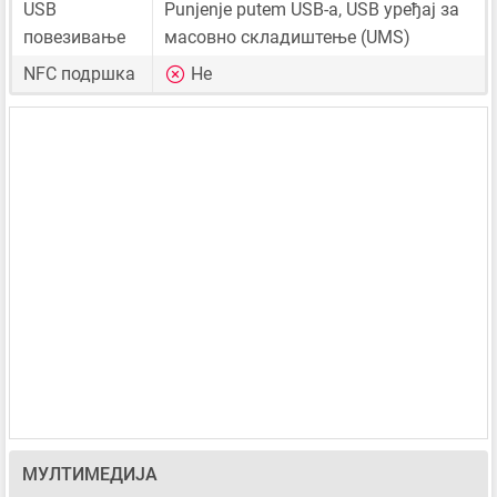
USB
Punjenje putem USB-a, USB уређај за
повезивање
масовно складиштење (UMS)
NFC подршка
Не
МУЛТИМЕДИЈА