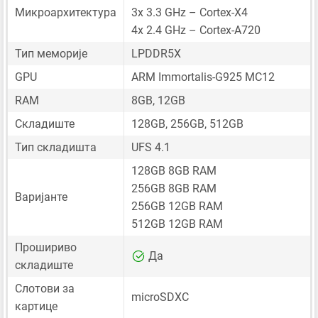
Микроархитектура
3x 3.3 GHz – Cortex-X4
4x 2.4 GHz – Cortex-A720
Тип меморије
LPDDR5X
GPU
ARM Immortalis-G925 MC12
RAM
8GB, 12GB
Складиште
128GB, 256GB, 512GB
Тип складишта
UFS 4.1
128GB 8GB RAM
256GB 8GB RAM
Варијанте
256GB 12GB RAM
512GB 12GB RAM
Прошириво
Да
складиште
Слотови за
microSDXC
картице