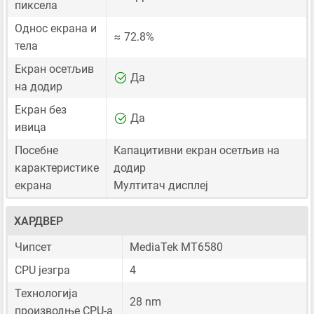
пиксела
Однос екрана и
≈ 72.8%
тела
Екран осетљив
Да
на додир
Екран без
Да
ивица
Посебне
Капацитивни екран осетљив на
карактеристике
додир
екрана
Мултитач дисплеј
ХАРДВЕР
Чипсет
MediaTek MT6580
CPU језгра
4
Технологија
28 nm
производње CPU-а