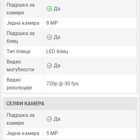
Подршка за
Да
камере
Једна камера
8 MP
Подршка за
Да
блиц
Тип блица
LED блиц
Видео
Да
могућности
Видео
720p @ 30 fps
резолуције
СЕЛФИ КАМЕРА
Подршка за
Да
камере
Једна камера
5 MP