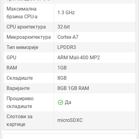
Максимална
1.3 GHz
брзина CPU-а
CPU архитектура
32-bit
Микроархитектура
Cortex-A7
Тип меморије
LPDDR3
GPU
ARM Mali-400 MP2
RAM
1GB
Складиште
8GB
Варијанте
8GB 1GB RAM
Прошириво
Да
складиште
Слотови за
microSDXC
картице