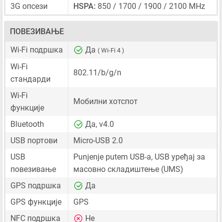
3G опсези
HSPA:
850 / 1700 / 1900 / 2100 MHz
ПОВЕЗИВАЊЕ
Wi-Fi подршка
Да
( Wi-Fi 4 )
Wi-Fi
802.11/b/g/n
стандарди
Wi-Fi
Мобилни хотспот
функције
Bluetooth
Да, v4.0
USB портови
Micro-USB 2.0
USB
Punjenje putem USB-a, USB уређај за
повезивање
масовно складиштење (UMS)
GPS подршка
Да
GPS функције
GPS
NFC подршка
Не