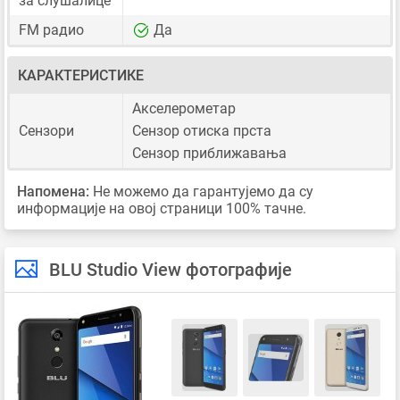
за слушалице
FM радио
Да
КАРАКТЕРИСТИКЕ
Акселерометар
Сензори
Сензор отиска прста
Сензор приближавања
Напомена:
Не можемо да гарантујемо да су
информације на овој страници 100% тачне.
BLU Studio View фотографије