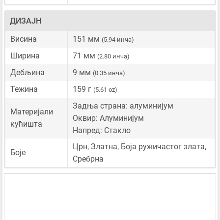
ДИЗАЈН
Висина
151 мм
(5.94 инча)
Ширина
71 мм
(2.80 инча)
Дебљина
9 мм
(0.35 инча)
Тежина
159 г
(5.61 oz)
Задња страна: алуминијум
Материјали
Оквир: Алуминијум
кућишта
Напред: Стакло
Црн, Златна, Боја ружичастог злата,
Боје
Сребрна