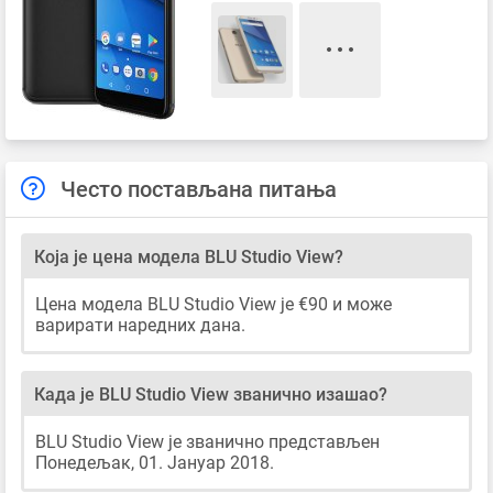
Често постављана питања
Која је цена модела BLU Studio View?
Цена модела BLU Studio View је €90 и може
варирати наредних дана.
Када је BLU Studio View званично изашао?
BLU Studio View је званично представљен
Понедељак, 01. Јануар 2018.