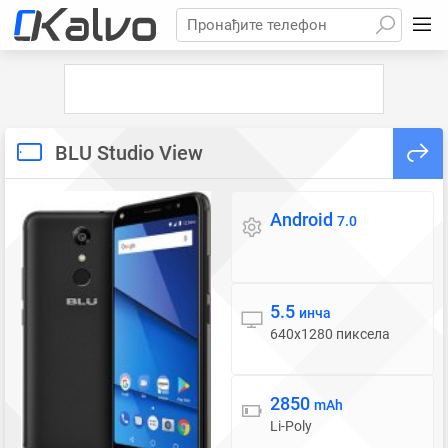
Пронађите телефон
BLU Studio View
Android
Оперативни систем
7.0
5.5
Екран
инча
640x1280 пиксела
2850
Батерија
mAh
Li-Poly