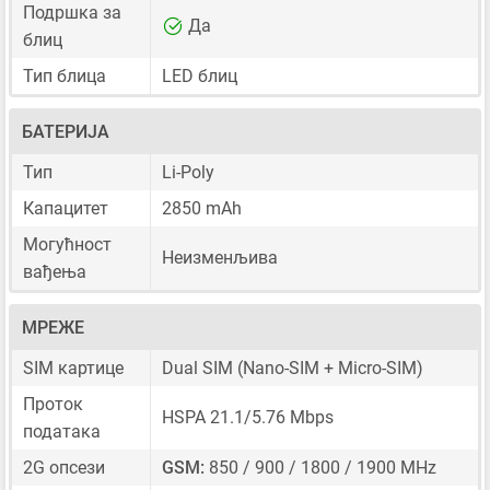
Подршка за
Да
блиц
Тип блица
LED блиц
БАТЕРИЈА
Тип
Li-Poly
Капацитет
2850 mAh
Могућност
Неизменљива
вађења
МРЕЖЕ
SIM картице
Dual SIM
(Nano-SIM + Micro-SIM)
Проток
HSPA 21.1/5.76 Mbps
података
2G опсези
GSM:
850 / 900 / 1800 / 1900 MHz