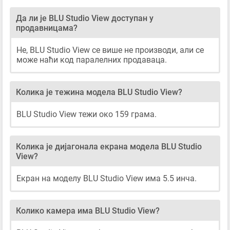
Да ли је BLU Studio View доступан у
продавницама?
Не, BLU Studio View се више не производи, али се
може наћи код паралелних продаваца.
Колика је тежина модела BLU Studio View?
BLU Studio View тежи око 159 грама.
Колика је дијагонала екрана модела BLU Studio
View?
Екран на моделу BLU Studio View има 5.5 инча.
Колико камера има BLU Studio View?