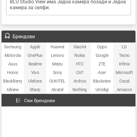
BLU Studio View има Једна камера позади и Једна
камера за селфи.
Брендови
Samsung
Apple
Huawei
Xiaomi
Oppo
LG
Motorola
OnePlus
Lenovo
Nokia
Google
Tecno
Asus
Realme
Meizu
HTC
ZTE
Infinix
Honor
Vivo
Sony
CAT
Acer
Microsoft
BlackBerry
Ulefone
OUKITEL
Archos
Blackview
Oscal
Allview
Sharp
Alcatel
Nothing
Umidigi
Amazon
Сви брендови